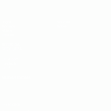
UEFA Sub-19
Jogos
Notícias
Sorteios
Sobre
Vídeos
Equipas
SITES' DA
REDE UEFA
UEFA.com
Fundação
UEFA
MUDAR IDIOMA
Português
English
Français
Deutsch
Русский
Español
Italiano
Português
Privacidade