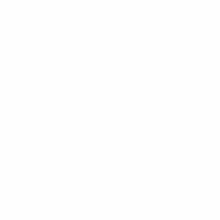
* Suspensa até indicação em contrário. <a
href='https://pt.uefa.com/insideuefa/mediaservices/medi
148df3b7106d-c8b619c60f97-1000--fifa-uefa-suspendem-
equipas-e-seleccoes-russas-de-todas-as-prov/'>Mais
informações</a>