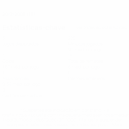
DATA DE NASCIMENTO
20/2/2008 (18)
Estatísticas-chave
Ver todas as estatísticas
3
270
Jogos disputados
Minutos jogados
90 méd. por jogo
5
18
Golos
Total de remates
1,67 méd. por jogo
6 méd. por jogo
1
0
Assistências
Cartões amarelos
0,34 méd. por jogo
0
Cartões vermelhos
* Suspensa até indicação em contrário. <a
href='https://pt.uefa.com/insideuefa/mediaservices/medi
148df3b7106d-c8b619c60f97-1000--fifa-uefa-suspendem-
equipas-e-seleccoes-russas-de-todas-as-prov/'>Mais