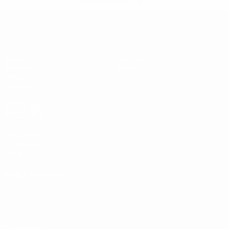
informações</a>
UEFA Sub-19
Jogos
Notícias
Sorteios
Sobre
Vídeos
Equipas
SITES' DA
REDE UEFA
UEFA.com
Fundação
UEFA
MUDAR IDIOMA
Português
English
Français
Deutsch
Русский
Español
Italiano
Português
Privacidade