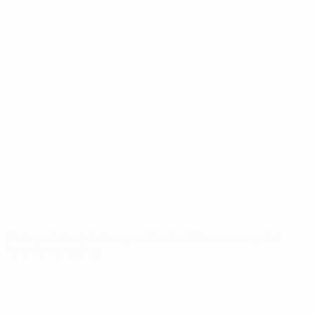
UEFA Sub-19
Jogos
Notícias
Sorteios
Sobre
Vídeos
Equipas
SITES' DA
REDE UEFA
UEFA.com
Fundação
UEFA
MUDAR IDIOMA
Português
English
Français
Deutsch
Русский
Español
Italiano
Português
Privacidade