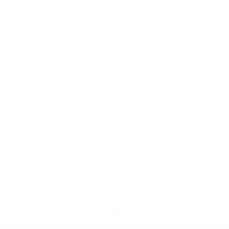
* Suspensa até indicação em contrário. <a
href='https://pt.uefa.com/insideuefa/mediaservices/medi
148df3b7106d-c8b619c60f97-1000--fifa-uefa-suspendem-
equipas-e-seleccoes-russas-de-todas-as-prov/'>Mais
informações</a>