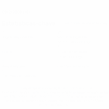
DATA DE NASCIMENTO
09/2/2008 (18)
Estatísticas-chave
Ver todas as estatísticas
3
251
Jogos disputados
Minutos jogados
83,67 méd. por jogo
0
3
Golos
Total de remates
1 méd. por jogo
0
0
Assistências
Cartões amarelos
0
Cartões vermelhos
* Suspensa até indicação em contrário. <a
href='https://pt.uefa.com/insideuefa/mediaservices/medi
148df3b7106d-c8b619c60f97-1000--fifa-uefa-suspendem-
equipas-e-seleccoes-russas-de-todas-as-prov/'>Mais
informações</a>