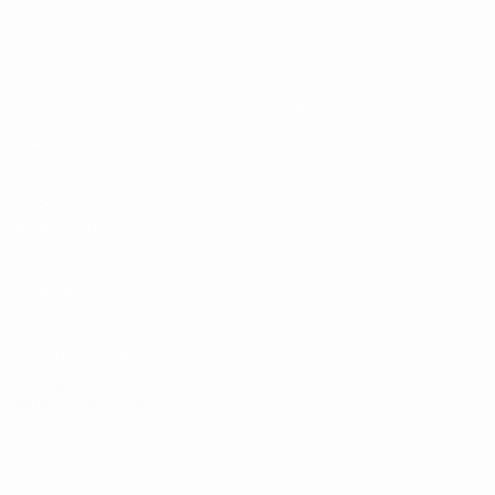
UEFA Sub-19
Jogos
Notícias
Sorteios
Sobre
Vídeos
Equipas
SITES' DA
REDE UEFA
UEFA.com
Fundação
UEFA
MUDAR IDIOMA
Português
English
Français
Deutsch
Русский
Español
Italiano
Português
Privacidade