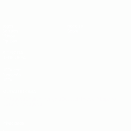
UEFA Sub-19
Jogos
Notícias
Sorteios
Sobre
Vídeos
Equipas
SITES' DA
REDE UEFA
UEFA.com
Fundação
UEFA
MUDAR IDIOMA
Português
English
Français
Deutsch
Русский
Español
Italiano
Português
Privacidade