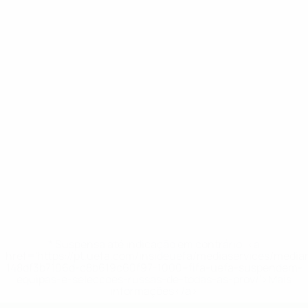
* Suspensa até indicação em contrário. <a
href='https://pt.uefa.com/insideuefa/mediaservices/medi
148df3b7106d-c8b619c60f97-1000--fifa-uefa-suspendem-
equipas-e-seleccoes-russas-de-todas-as-prov/'>Mais
informações</a>