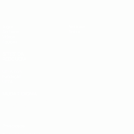
UEFA Sub-19
Jogos
Notícias
Sorteios
Sobre
Vídeos
Equipas
SITES' DA
REDE UEFA
UEFA.com
Fundação
UEFA
MUDAR IDIOMA
Português
English
Français
Deutsch
Русский
Español
Italiano
Português
Privacidade