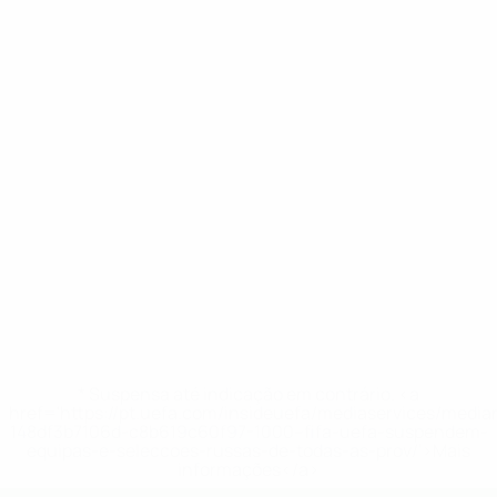
* Suspensa até indicação em contrário. <a
href='https://pt.uefa.com/insideuefa/mediaservices/medi
148df3b7106d-c8b619c60f97-1000--fifa-uefa-suspendem-
equipas-e-seleccoes-russas-de-todas-as-prov/'>Mais
informações</a>