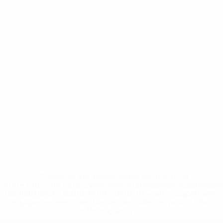
* Suspensa até indicação em contrário. <a
href='https://pt.uefa.com/insideuefa/mediaservices/medi
148df3b7106d-c8b619c60f97-1000--fifa-uefa-suspendem-
equipas-e-seleccoes-russas-de-todas-as-prov/'>Mais
informações</a>