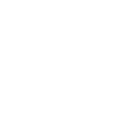
UEFA Sub-19
Jogos
Notícias
Sorteios
Sobre
Vídeos
Equipas
SITES' DA
REDE UEFA
UEFA.com
Fundação
UEFA
MUDAR IDIOMA
Português
English
Français
Deutsch
Русский
Español
Italiano
Português
Privacidade