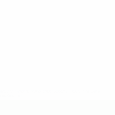
ews/0272-148df3b7106d-c8b619c60f97-1000--fifa-uefa-
rmações</a>