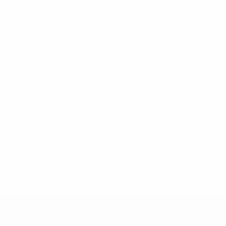
* Suspensa até indicação em contrário. <a href='ht
suspendem-
UEFA Sub-19