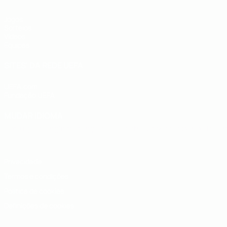
Jogos
Sorteios
Vídeos
Equipas
SITES' DA REDE UEFA
UEFA.com
Fundação UEFA
MUDAR IDIOMA
Português
English
Français
Deutsch
Русский
Español
Italia
Privacidade
Termos e condições
Política de cookies
Definições de cookies