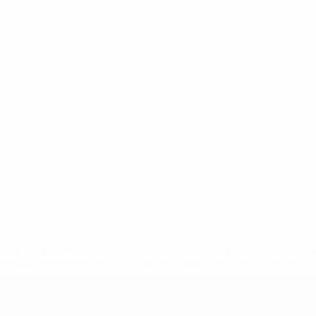
tps://pt.uefa.com/insideuefa/mediaservices/mediareleases/n
equipas-e-seleccoes-russas-de-todas-as-prov/'>Mais info