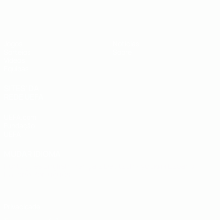
UEFA Sub-19
Jogos
Notícias
Sorteios
Sobre
Vídeos
Equipas
SITES' DA
REDE UEFA
UEFA.com
Fundação
UEFA
MUDAR IDIOMA
Português
English
Français
Deutsch
Русский
Español
Italiano
Português
Privacidade