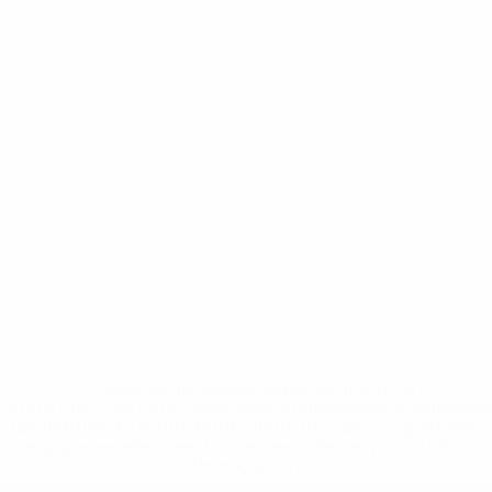
* Suspensa até indicação em contrário. <a
href='https://pt.uefa.com/insideuefa/mediaservices/medi
148df3b7106d-c8b619c60f97-1000--fifa-uefa-suspendem-
equipas-e-seleccoes-russas-de-todas-as-prov/'>Mais
informações</a>