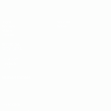
UEFA Sub-19
Jogos
Notícias
Sorteios
Sobre
Vídeos
Equipas
SITES' DA
REDE UEFA
UEFA.com
Fundação
UEFA
MUDAR IDIOMA
Português
English
Français
Deutsch
Русский
Español
Italiano
Português
Privacidade