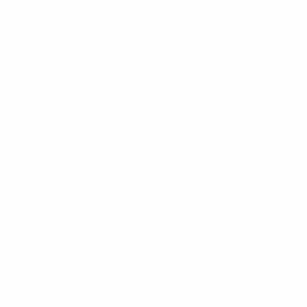
* Suspensa até indicação em contrário. <a
href='https://pt.uefa.com/insideuefa/mediaservices/medi
148df3b7106d-c8b619c60f97-1000--fifa-uefa-suspendem-
equipas-e-seleccoes-russas-de-todas-as-prov/'>Mais
informações</a>