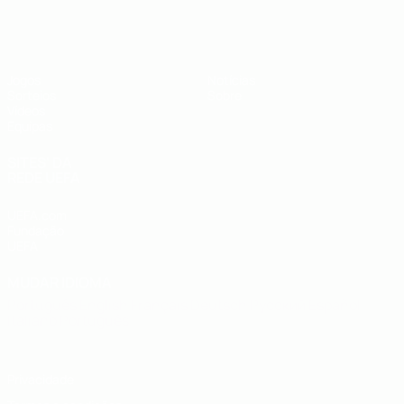
UEFA Sub-19
Jogos
Notícias
Sorteios
Sobre
Vídeos
Equipas
SITES' DA
REDE UEFA
UEFA.com
Fundação
UEFA
MUDAR IDIOMA
Português
English
Français
Deutsch
Русский
Español
Italiano
Português
Privacidade