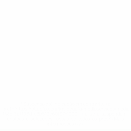
* Suspensa até indicação em contrário. <a
href='https://pt.uefa.com/insideuefa/mediaservices/medi
148df3b7106d-c8b619c60f97-1000--fifa-uefa-suspendem-
equipas-e-seleccoes-russas-de-todas-as-prov/'>Mais
informações</a>