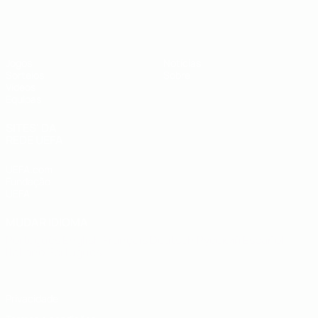
UEFA Sub-19
Jogos
Notícias
Sorteios
Sobre
Vídeos
Equipas
SITES' DA
REDE UEFA
UEFA.com
Fundação
UEFA
MUDAR IDIOMA
Português
English
Français
Deutsch
Русский
Español
Italiano
Português
Privacidade