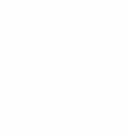
* Suspensa até indicação em contrário. <a
href='https://pt.uefa.com/insideuefa/mediaservices/medi
148df3b7106d-c8b619c60f97-1000--fifa-uefa-suspendem-
equipas-e-seleccoes-russas-de-todas-as-prov/'>Mais
informações</a>