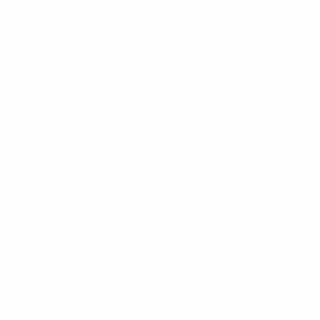
UEFA Sub-19
Jogos
Notícias
Sorteios
Sobre
Vídeos
Equipas
SITES' DA
REDE UEFA
UEFA.com
Fundação
UEFA
MUDAR IDIOMA
Português
English
Français
Deutsch
Русский
Español
Italiano
Português
Privacidade