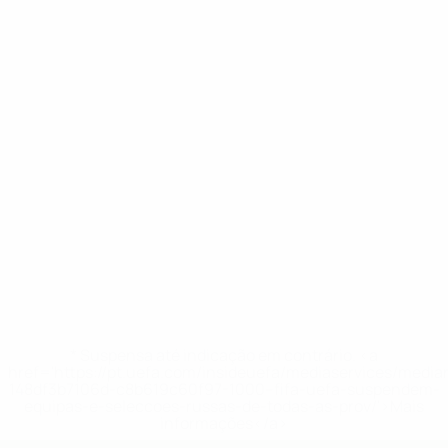
* Suspensa até indicação em contrário. <a
href='https://pt.uefa.com/insideuefa/mediaservices/medi
148df3b7106d-c8b619c60f97-1000--fifa-uefa-suspendem-
equipas-e-seleccoes-russas-de-todas-as-prov/'>Mais
informações</a>