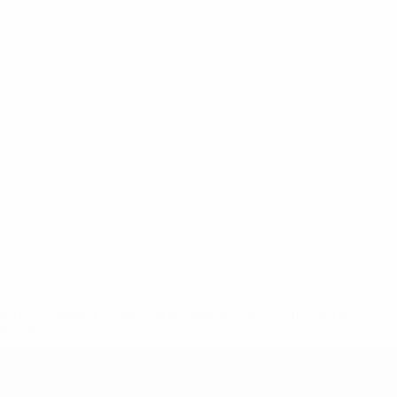
ews/0272-148df3b7106d-c8b619c60f97-1000--fifa-uefa-
rmações</a>