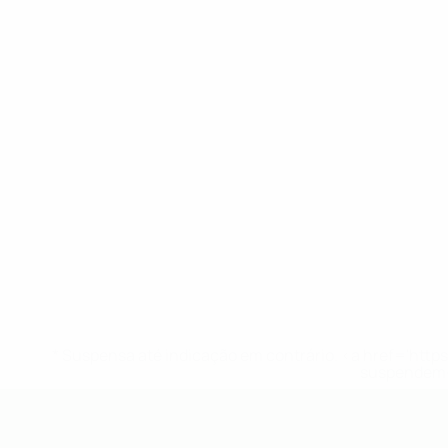
* Suspensa até indicação em contrário. <a href='ht
suspendem-
UEFA Sub-19