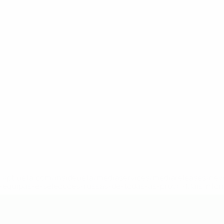
tps://pt.uefa.com/insideuefa/mediaservices/mediareleases/n
equipas-e-seleccoes-russas-de-todas-as-prov/'>Mais info