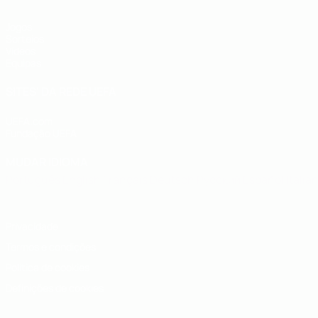
Jogos
Sorteios
Vídeos
Equipas
SITES' DA REDE UEFA
UEFA.com
Fundação UEFA
MUDAR IDIOMA
Português
English
Français
Deutsch
Русский
Español
Italia
Privacidade
Termos e condições
Política de cookies
Definições de cookies