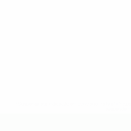
* Suspensa até indicação em contrário. <a href='ht
suspendem-
UEFA Sub-19