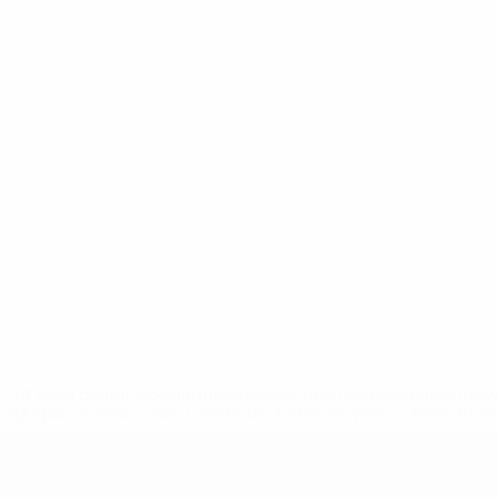
tps://pt.uefa.com/insideuefa/mediaservices/mediareleases/n
equipas-e-seleccoes-russas-de-todas-as-prov/'>Mais info