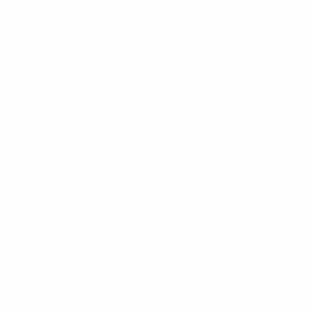
ews/0272-148df3b7106d-c8b619c60f97-1000--fifa-uefa-
rmações</a>