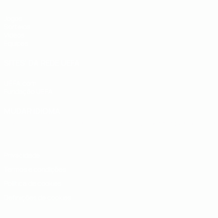
Jogos
Sorteios
Vídeos
Equipas
SITES' DA REDE UEFA
UEFA.com
Fundação UEFA
MUDAR IDIOMA
Português
English
Français
Deutsch
Русский
Español
Italia
Privacidade
Termos e condições
Política de cookies
Definições de cookies