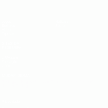
UEFA Sub-19
Jogos
Notícias
Sorteios
Sobre
Vídeos
Equipas
SITES' DA
REDE UEFA
UEFA.com
Fundação
UEFA
MUDAR IDIOMA
Português
English
Français
Deutsch
Русский
Español
Italiano
Português
Privacidade