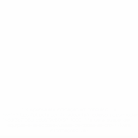
* Suspensa até indicação em contrário. <a
href='https://pt.uefa.com/insideuefa/mediaservices/medi
148df3b7106d-c8b619c60f97-1000--fifa-uefa-suspendem-
equipas-e-seleccoes-russas-de-todas-as-prov/'>Mais
informações</a>