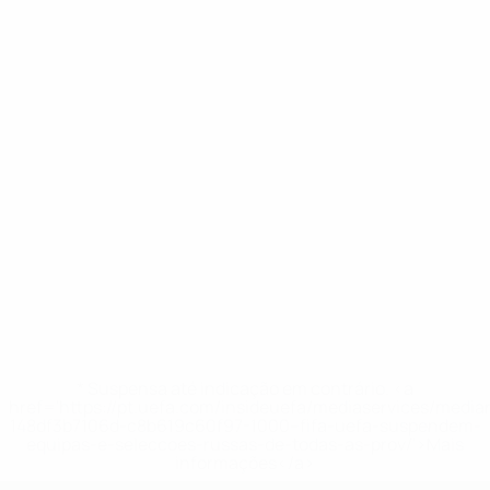
* Suspensa até indicação em contrário. <a
href='https://pt.uefa.com/insideuefa/mediaservices/medi
148df3b7106d-c8b619c60f97-1000--fifa-uefa-suspendem-
equipas-e-seleccoes-russas-de-todas-as-prov/'>Mais
informações</a>