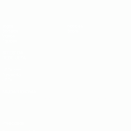
UEFA Sub-19
Jogos
Notícias
Sorteios
Sobre
Vídeos
Equipas
SITES' DA
REDE UEFA
UEFA.com
Fundação
UEFA
MUDAR IDIOMA
Português
English
Français
Deutsch
Русский
Español
Italiano
Português
Privacidade