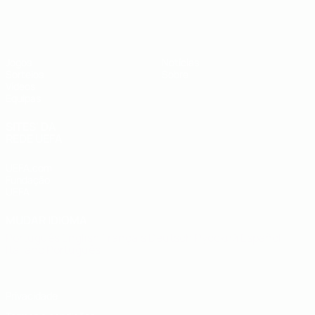
UEFA Sub-19
Jogos
Notícias
Sorteios
Sobre
Vídeos
Equipas
SITES' DA
REDE UEFA
UEFA.com
Fundação
UEFA
MUDAR IDIOMA
Português
English
Français
Deutsch
Русский
Español
Italiano
Português
Privacidade