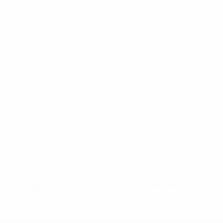
* Suspensa até indicação em contrário. <a
href='https://pt.uefa.com/insideuefa/mediaservices/medi
148df3b7106d-c8b619c60f97-1000--fifa-uefa-suspendem-
equipas-e-seleccoes-russas-de-todas-as-prov/'>Mais
informações</a>