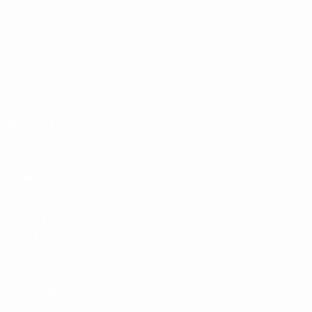
UEFA Sub-19
Jogos
Notícias
Sorteios
Sobre
Vídeos
Equipas
SITES' DA
REDE UEFA
UEFA.com
Fundação
UEFA
MUDAR IDIOMA
Português
English
Français
Deutsch
Русский
Español
Italiano
Português
Privacidade