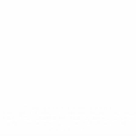
* Suspensa até indicação em contrário. <a
href='https://pt.uefa.com/insideuefa/mediaservices/medi
148df3b7106d-c8b619c60f97-1000--fifa-uefa-suspendem-
equipas-e-seleccoes-russas-de-todas-as-prov/'>Mais
informações</a>