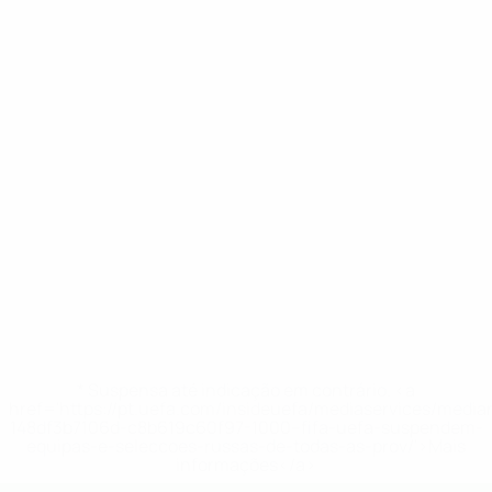
* Suspensa até indicação em contrário. <a
href='https://pt.uefa.com/insideuefa/mediaservices/medi
148df3b7106d-c8b619c60f97-1000--fifa-uefa-suspendem-
equipas-e-seleccoes-russas-de-todas-as-prov/'>Mais
informações</a>