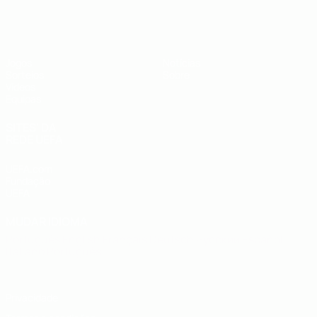
UEFA Sub-19
Jogos
Notícias
Sorteios
Sobre
Vídeos
Equipas
SITES' DA
REDE UEFA
UEFA.com
Fundação
UEFA
MUDAR IDIOMA
Português
English
Français
Deutsch
Русский
Español
Italiano
Português
Privacidade