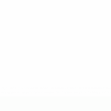
tps://pt.uefa.com/insideuefa/mediaservices/mediareleases/n
equipas-e-seleccoes-russas-de-todas-as-prov/'>Mais info