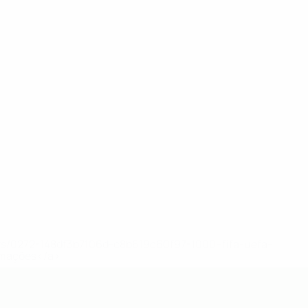
ews/0272-148df3b7106d-c8b619c60f97-1000--fifa-uefa-
rmações</a>