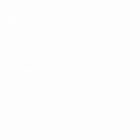
Jogos
Sorteios
Vídeos
Equipas
SITES' DA REDE UEFA
UEFA.com
Fundação UEFA
MUDAR IDIOMA
Português
English
Français
Deutsch
Русский
Español
Italia
Privacidade
Termos e condições
Política de cookies
Definições de cookies