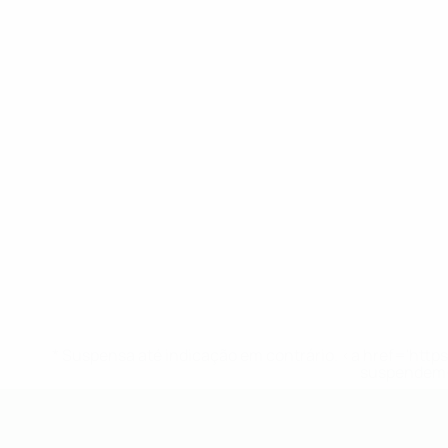
* Suspensa até indicação em contrário. <a href='ht
suspendem-
UEFA Sub-19