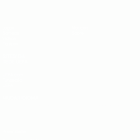
UEFA Sub-19
Jogos
Notícias
Sorteios
Sobre
Vídeos
Equipas
SITES' DA
REDE UEFA
UEFA.com
Fundação
UEFA
MUDAR IDIOMA
Português
English
Français
Deutsch
Русский
Español
Italiano
Português
Privacidade