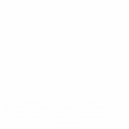
* Suspensa até indicação em contrário. <a
href='https://pt.uefa.com/insideuefa/mediaservices/medi
148df3b7106d-c8b619c60f97-1000--fifa-uefa-suspendem-
equipas-e-seleccoes-russas-de-todas-as-prov/'>Mais
informações</a>