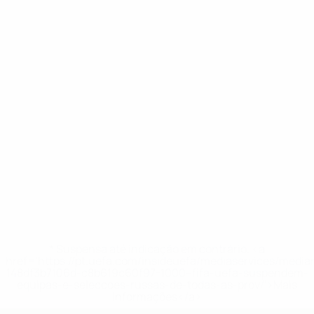
* Suspensa até indicação em contrário. <a
href='https://pt.uefa.com/insideuefa/mediaservices/medi
148df3b7106d-c8b619c60f97-1000--fifa-uefa-suspendem-
equipas-e-seleccoes-russas-de-todas-as-prov/'>Mais
informações</a>