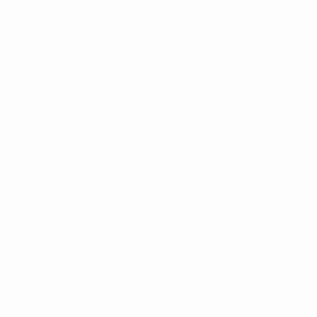
UEFA Sub-19
Jogos
Notícias
Sorteios
Sobre
Vídeos
Equipas
SITES' DA
REDE UEFA
UEFA.com
Fundação
UEFA
MUDAR IDIOMA
Português
English
Français
Deutsch
Русский
Español
Italiano
Português
Privacidade