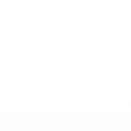
* Suspensa até indicação em contrário. <a href='ht
suspendem-
UEFA Sub-19