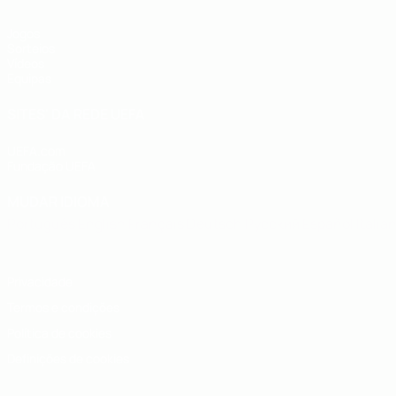
Jogos
Sorteios
Vídeos
Equipas
SITES' DA REDE UEFA
UEFA.com
Fundação UEFA
MUDAR IDIOMA
Português
English
Français
Deutsch
Русский
Español
Italia
Privacidade
Termos e condições
Política de cookies
Definições de cookies