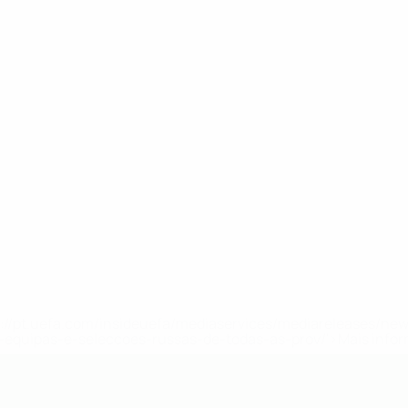
tps://pt.uefa.com/insideuefa/mediaservices/mediareleases/n
equipas-e-seleccoes-russas-de-todas-as-prov/'>Mais info