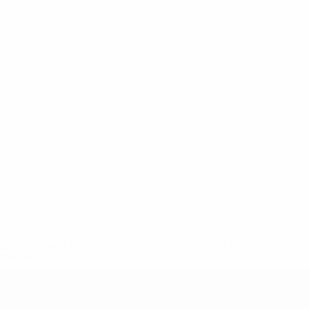
ews/0272-148df3b7106d-c8b619c60f97-1000--fifa-uefa-
rmações</a>