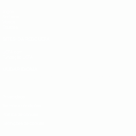
Jogos
Sorteios
Vídeos
Equipas
SITES' DA REDE UEFA
UEFA.com
Fundação UEFA
MUDAR IDIOMA
Português
English
Français
Deutsch
Русский
Español
Italia
Privacidade
Termos e condições
Política de cookies
Definições de cookies