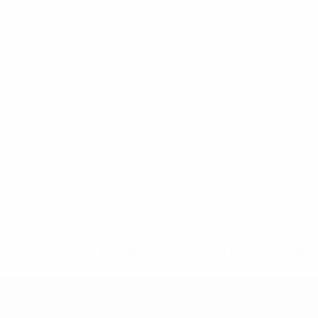
* Suspensa até indicação em contrário. <a href='ht
suspendem-
UEFA Sub-19