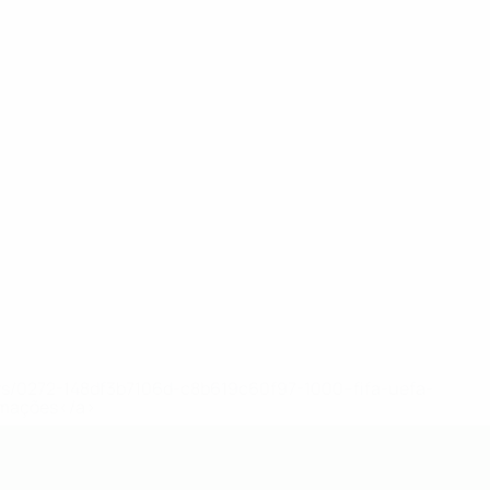
ews/0272-148df3b7106d-c8b619c60f97-1000--fifa-uefa-
rmações</a>