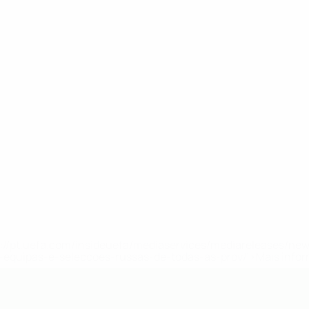
tps://pt.uefa.com/insideuefa/mediaservices/mediareleases/n
equipas-e-seleccoes-russas-de-todas-as-prov/'>Mais info