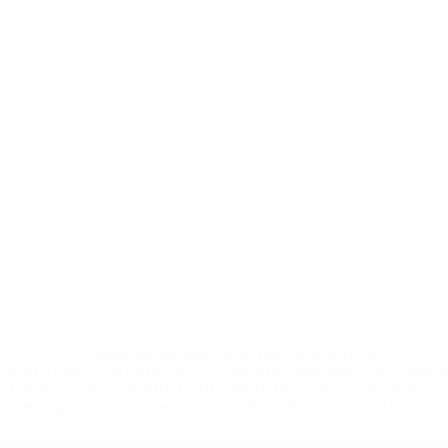
* Suspensa até indicação em contrário. <a
href='https://pt.uefa.com/insideuefa/mediaservices/medi
148df3b7106d-c8b619c60f97-1000--fifa-uefa-suspendem-
equipas-e-seleccoes-russas-de-todas-as-prov/'>Mais
informações</a>