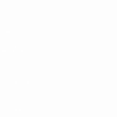
UEFA Sub-19
Jogos
Notícias
Sorteios
Sobre
Vídeos
Equipas
SITES' DA
REDE UEFA
UEFA.com
Fundação
UEFA
MUDAR IDIOMA
Português
English
Français
Deutsch
Русский
Español
Italiano
Português
Privacidade