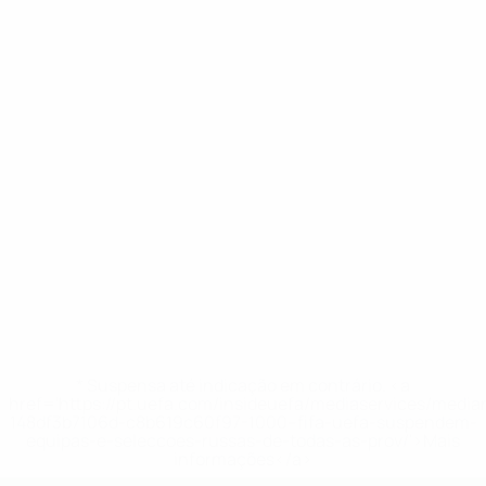
* Suspensa até indicação em contrário. <a
href='https://pt.uefa.com/insideuefa/mediaservices/medi
148df3b7106d-c8b619c60f97-1000--fifa-uefa-suspendem-
equipas-e-seleccoes-russas-de-todas-as-prov/'>Mais
informações</a>