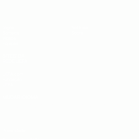
UEFA Sub-19
Jogos
Notícias
Sorteios
Sobre
Vídeos
Equipas
SITES' DA
REDE UEFA
UEFA.com
Fundação
UEFA
MUDAR IDIOMA
Português
English
Français
Deutsch
Русский
Español
Italiano
Português
Privacidade