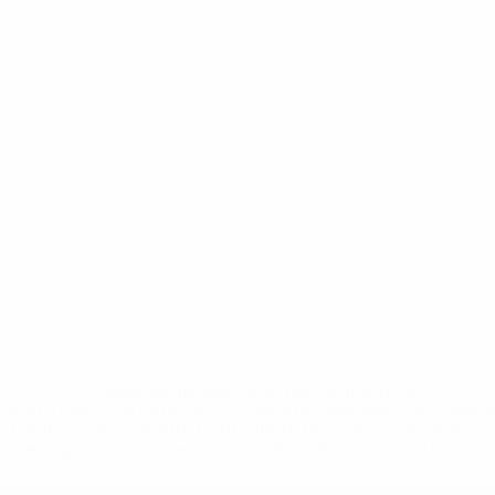
* Suspensa até indicação em contrário. <a
href='https://pt.uefa.com/insideuefa/mediaservices/medi
148df3b7106d-c8b619c60f97-1000--fifa-uefa-suspendem-
equipas-e-seleccoes-russas-de-todas-as-prov/'>Mais
informações</a>