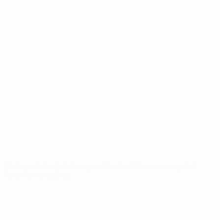
UEFA Sub-19
Jogos
Notícias
Sorteios
Sobre
Vídeos
Equipas
SITES' DA
REDE UEFA
UEFA.com
Fundação
UEFA
MUDAR IDIOMA
Português
English
Français
Deutsch
Русский
Español
Italiano
Português
Privacidade