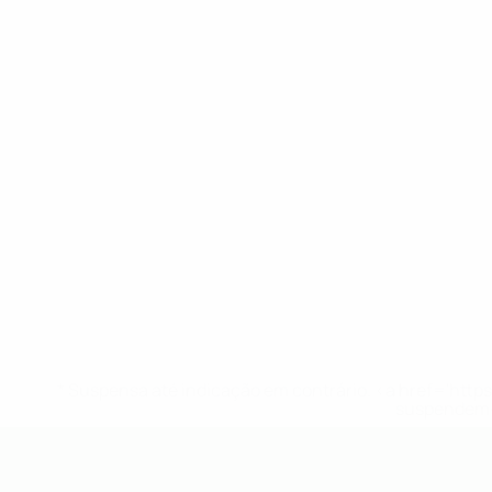
* Suspensa até indicação em contrário. <a href='ht
suspendem-
UEFA Sub-19