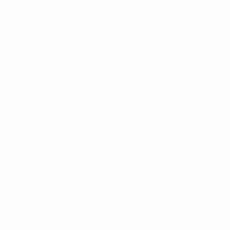
Jogos
Sorteios
Vídeos
Equipas
SITES' DA REDE UEFA
UEFA.com
Fundação UEFA
MUDAR IDIOMA
Português
English
Français
Deutsch
Русский
Español
Italia
Privacidade
Termos e condições
Política de cookies
Definições de cookies