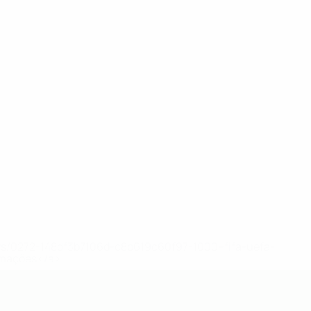
ews/0272-148df3b7106d-c8b619c60f97-1000--fifa-uefa-
rmações</a>