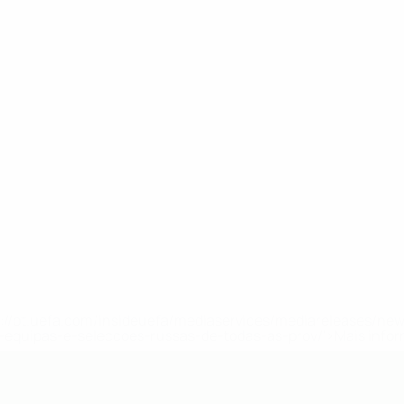
tps://pt.uefa.com/insideuefa/mediaservices/mediareleases/n
equipas-e-seleccoes-russas-de-todas-as-prov/'>Mais info