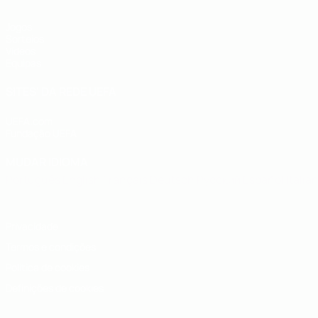
Jogos
Sorteios
Vídeos
Equipas
SITES' DA REDE UEFA
UEFA.com
Fundação UEFA
MUDAR IDIOMA
Português
English
Français
Deutsch
Русский
Español
Italia
Privacidade
Termos e condições
Política de cookies
Definições de cookies