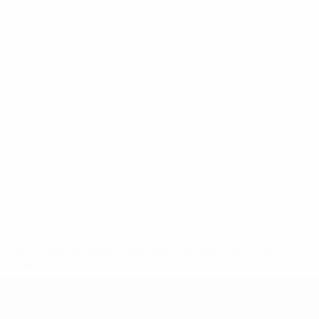
ews/0272-148df3b7106d-c8b619c60f97-1000--fifa-uefa-
rmações</a>