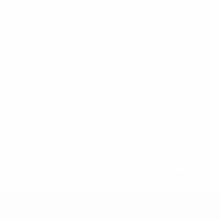
tps://pt.uefa.com/insideuefa/mediaservices/mediareleases/n
equipas-e-seleccoes-russas-de-todas-as-prov/'>Mais info