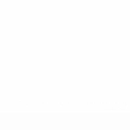
* Suspensa até indicação em contrário. <a href='ht
suspendem-
UEFA Sub-19