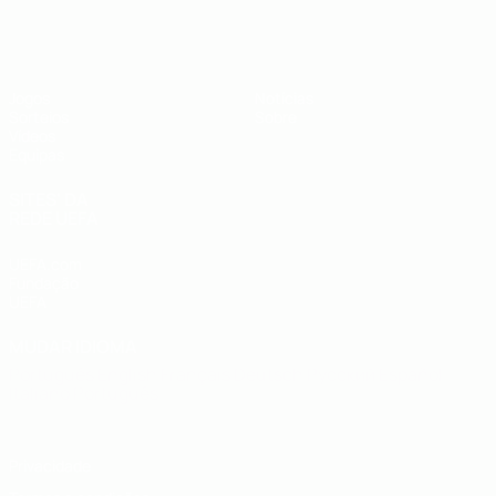
UEFA Sub-19
Jogos
Notícias
Sorteios
Sobre
Vídeos
Equipas
SITES' DA
REDE UEFA
UEFA.com
Fundação
UEFA
MUDAR IDIOMA
Português
English
Français
Deutsch
Русский
Español
Italiano
Português
Privacidade