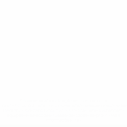
* Suspensa até indicação em contrário. <a
href='https://pt.uefa.com/insideuefa/mediaservices/medi
148df3b7106d-c8b619c60f97-1000--fifa-uefa-suspendem-
equipas-e-seleccoes-russas-de-todas-as-prov/'>Mais
informações</a>