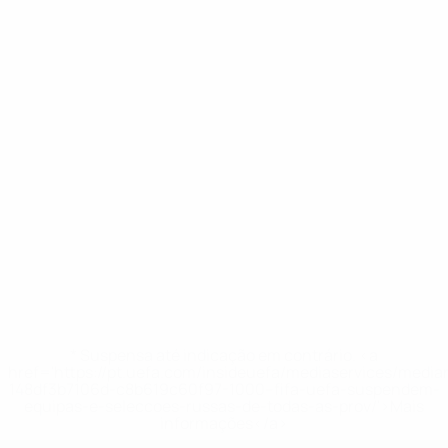
* Suspensa até indicação em contrário. <a
href='https://pt.uefa.com/insideuefa/mediaservices/medi
148df3b7106d-c8b619c60f97-1000--fifa-uefa-suspendem-
equipas-e-seleccoes-russas-de-todas-as-prov/'>Mais
informações</a>