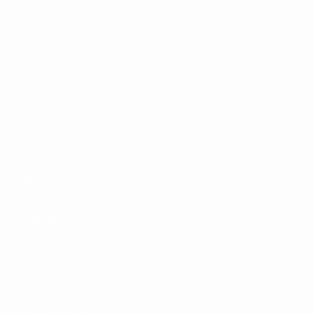
UEFA Sub-19
Jogos
Notícias
Sorteios
Sobre
Vídeos
Equipas
SITES' DA
REDE UEFA
UEFA.com
Fundação
UEFA
MUDAR IDIOMA
Português
English
Français
Deutsch
Русский
Español
Italiano
Português
Privacidade