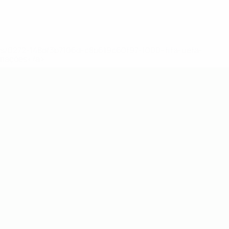
ews/0272-148df3b7106d-c8b619c60f97-1000--fifa-uefa-
rmações</a>