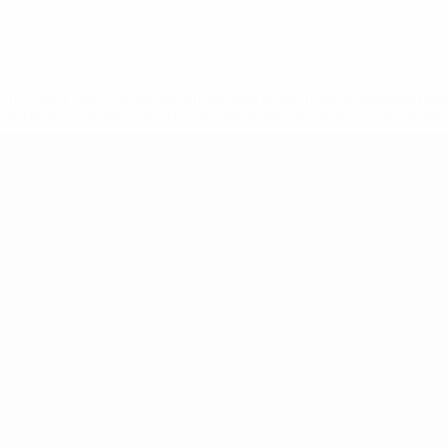
tps://pt.uefa.com/insideuefa/mediaservices/mediareleases/n
equipas-e-seleccoes-russas-de-todas-as-prov/'>Mais info
Notícias
Sobre
no
Português