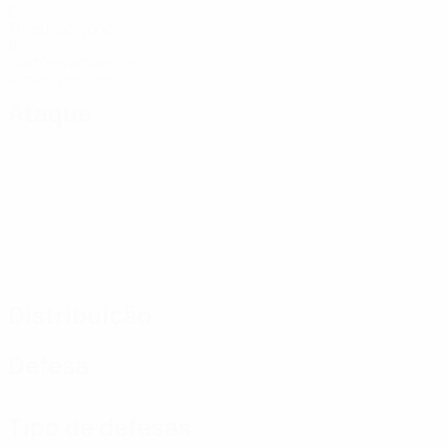
Golos
1 méd. por jogo
8
Cartões amarelos
4 méd. por jogo
Ataque
Distribuição
Defesa
Tipo de defesas