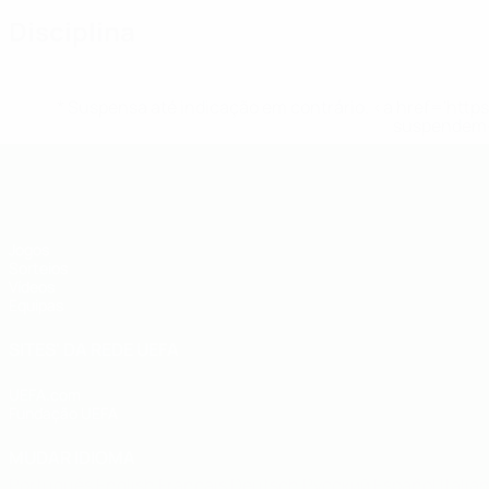
Disciplina
* Suspensa até indicação em contrário. <a href='ht
suspendem-
UEFA Sub-19
Jogos
Sorteios
Vídeos
Equipas
SITES' DA REDE UEFA
UEFA.com
Fundação UEFA
MUDAR IDIOMA
Português
English
Français
Deutsch
Русский
Español
Italia