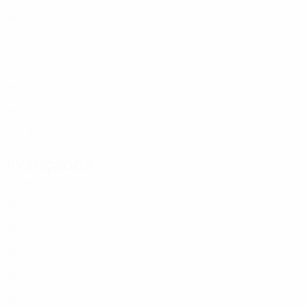
SVK
18
2
-
Baláž
13
SVK
18
3
1
Skaličan
14
SVK
17
1
-
Mateáš
15
SVK
18
3
-
Rajčan
18
SVK
18
3
-
Rajnoha
20
SVK
18
3
3
Avançados
Idade
MJ
G
Novák
9
SVK
18
3
-
Fehér
11
SVK
18
3
1
Kasana
16
SVK
18
3
-
Husár
17
SVK
18
2
-
Koribský
19
SVK
18
2
-