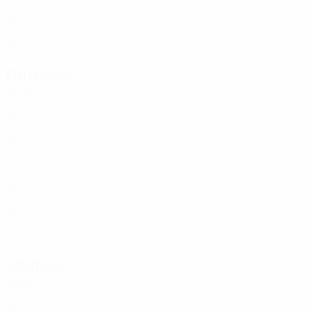
SVK
18
3
6
Gramblička
23
SVK
17
-
-
Defesas
Idade
MJ
G
Richter
2
SVK
18
1
-
Fecso
3
SVK
18
3
-
Vincent
4
SVK
17
3
-
Pittel
5
SVK
18
1
-
Kodaj
6
SVK
18
3
-
Beke
8
SVK
17
2
-
Médios
Idade
MJ
G
Lábo
7
SVK
18
3
-
Jenčuš
10