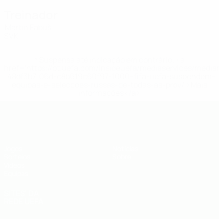
Treinador
Martin Fabuš
SVK
* Suspensa até indicação em contrário. <a
href='https://pt.uefa.com/insideuefa/mediaservices/medi
148df3b7106d-c8b619c60f97-1000--fifa-uefa-suspendem-
equipas-e-seleccoes-russas-de-todas-as-prov/'>Mais
informações</a>
UEFA Sub-19
Jogos
Notícias
Sorteios
Sobre
Vídeos
Equipas
SITES' DA
REDE UEFA