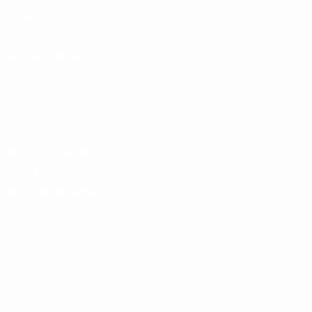
UEFA.com
Fundação
UEFA
MUDAR IDIOMA
Português
English
Français
Deutsch
Русский
Español
Italiano
Português
Privacidade
Termos e condições
Política de cookies
Definições de cookies
© 1998-2026 UEFA. Todos os direitos reservados
A palavra UEFA, o logótipo da UEFA e todas as marcas relativas às
competições da UEFA estão protegidas por marcas registadas e/ou
direitos de autor da UEFA. As referidas marcas registadas não
podem ser utilizadas para qualquer fim comercial. A utilização do
UEFA.com implica o seu acordo com os Termos e Condições, e com