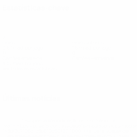
Estatísticas-chave
2
5
Golos
Golos sofridos
0,67 méd. por jogo
1,67 méd. por jogo
11
0
Cartões amarelos
Cartões vermelhos
3,67 méd. por jogo
Ver todas as estatísticas
Equipa
Bienduga
Burkiewicz
Cegliński
Charuży
Delikat
Dudek
Epia
Gmu
Guarda-
Médio
Defesa
Guarda-
Médio
Médio
Defesa
Médi
redes
redes
Últimas notícias
* Suspensa até indicação em contrário. <a
href='https://pt.uefa.com/insideuefa/mediaservices/medi
148df3b7106d-c8b619c60f97-1000--fifa-uefa-suspendem-
equipas-e-seleccoes-russas-de-todas-as-prov/'>Mais