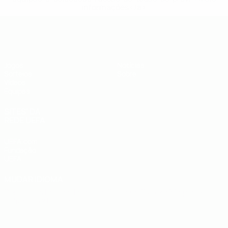
informações</a>
UEFA Sub-19
Jogos
Notícias
Sorteios
Sobre
Vídeos
Equipas
SITES' DA
REDE UEFA
UEFA.com
Fundação
UEFA
MUDAR IDIOMA
Português
English
Français
Deutsch
Русский
Español
Italiano
Português