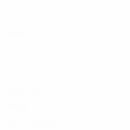
Golos
Golos sofridos
2 méd. por jogo
1,34 méd. por jogo
3
0
Cartões amarelos
Cartões vermelhos
1 méd. por jogo
Ataque
Distribuição
Defesa
Tipo de defesas