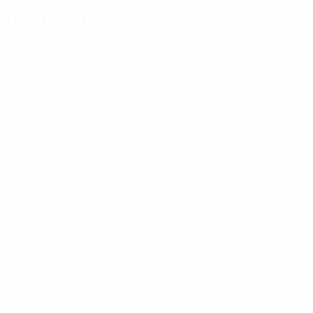
Disciplina
* Suspensa até indicação em contrário. <a
href='https://pt.uefa.com/insideuefa/mediaservices/medi
148df3b7106d-c8b619c60f97-1000--fifa-uefa-suspendem-
equipas-e-seleccoes-russas-de-todas-as-prov/'>Mais
informações</a>
UEFA Sub-19
Jogos
Notícias
Sorteios
Sobre
Vídeos
Equipas
SITES' DA
REDE UEFA
UEFA.com
Fundação