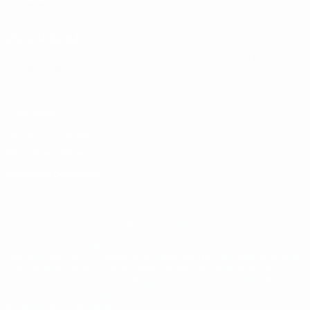
UEFA
MUDAR IDIOMA
Português
English
Français
Deutsch
Русский
Español
Italiano
Português
Privacidade
Termos e condições
Política de cookies
Definições de cookies
© 1998-2026 UEFA. Todos os direitos reservados
A palavra UEFA, o logótipo da UEFA e todas as marcas relativas às
competições da UEFA estão protegidas por marcas registadas e/ou
direitos de autor da UEFA. As referidas marcas registadas não
podem ser utilizadas para qualquer fim comercial. A utilização do
UEFA.com implica o seu acordo com os Termos e Condições, e com
a Política de Privacidade.