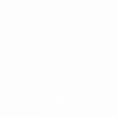
UEFA
MUDAR IDIOMA
Português
English
Français
Deutsch
Русский
Español
Italiano
Português
Privacidade
Termos e condições
Política de cookies
Definições de cookies
© 1998-2026 UEFA. Todos os direitos reservados
A palavra UEFA, o logótipo da UEFA e todas as marcas relativas às
competições da UEFA estão protegidas por marcas registadas e/ou
direitos de autor da UEFA. As referidas marcas registadas não
podem ser utilizadas para qualquer fim comercial. A utilização do
UEFA.com implica o seu acordo com os Termos e Condições, e com
a Política de Privacidade.