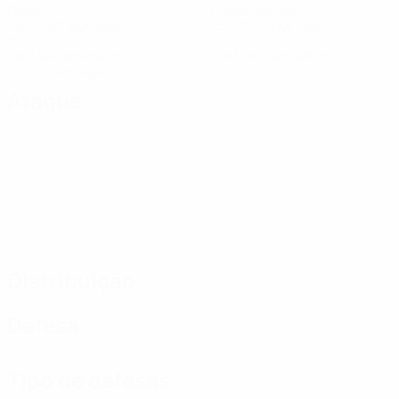
Golos
Golos sofridos
1,67 méd. por jogo
1,34 méd. por jogo
6
0
Cartões amarelos
Cartões vermelhos
2 méd. por jogo
Ataque
Distribuição
Defesa
Tipo de defesas