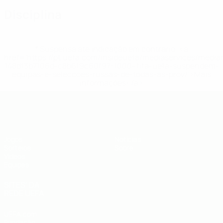
Disciplina
* Suspensa até indicação em contrário. <a
href='https://pt.uefa.com/insideuefa/mediaservices/medi
148df3b7106d-c8b619c60f97-1000--fifa-uefa-suspendem-
equipas-e-seleccoes-russas-de-todas-as-prov/'>Mais
informações</a>
UEFA Sub-19
Jogos
Notícias
Sorteios
Sobre
Vídeos
Equipas
SITES' DA
REDE UEFA
UEFA.com
Fundação