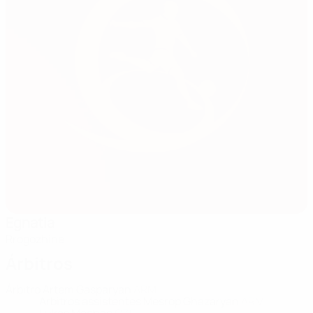
Egnatia
Rrogozhine
Árbitros
Árbitro
Artem Gasparyan
ARM
Árbitros assistentes
Mesrop Ghazaryan
ARM