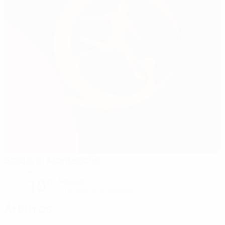
Stadio di Montecchio
San Marino
10°
Nevoeiro
O relvado está excelente
Árbitros