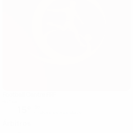
Football Centre FRF
Buftea
15°
Sol
O relvado está excelente
Árbitros