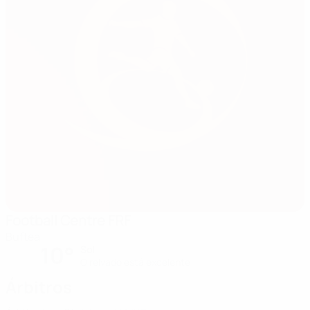
Football Centre FRF
Buftea
10°
Sol
O relvado está excelente
Árbitros