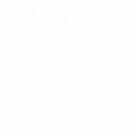
BSC Stadium
Budarös
15°
Parcialmente nublado
O relvado está excelente
Árbitros