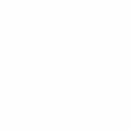
Branko Čavlović-Čavlek
Karlovac
14°
Nublado
O relvado está molhado
Árbitros