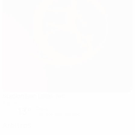
Stadion Ivan Laljak-Ivić
Zapresic
13°
Chuva
O relvado está molhado
Árbitros