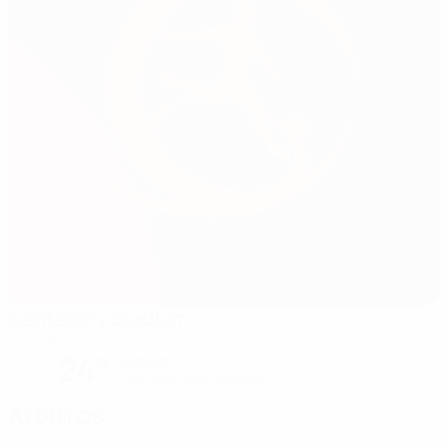
Centenary Stadium
Ta' Qali
24°
Nublado
O relvado está excelente
Árbitros