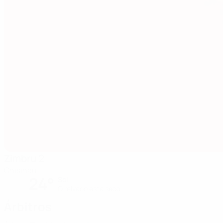
Zimbru 2
Chisinau
24°
Sol
O relvado está seco
Árbitros