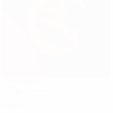
Arena Kombëtare
Tirana
8°
Noite nublada
O relvado está excelente
Árbitros