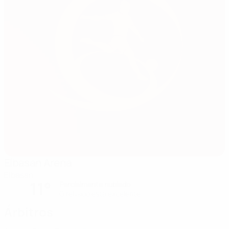
Elbasan Arena
Elbasan
11°
Parcialmente nublado
O relvado está excelente
Árbitros