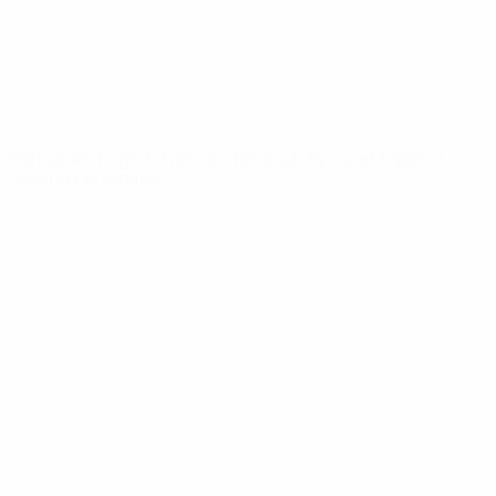
REDE UEFA
UEFA.com
Fundação
UEFA
MUDAR IDIOMA
Português
English
Français
Deutsch
Русский
Español
Italiano
Português
Privacidade
Termos e condições
Política de cookies
Definições de cookies
© 1998-2026 UEFA. Todos os direitos reservados
A palavra UEFA, o logótipo da UEFA e todas as marcas relativas às
competições da UEFA estão protegidas por marcas registadas e/ou