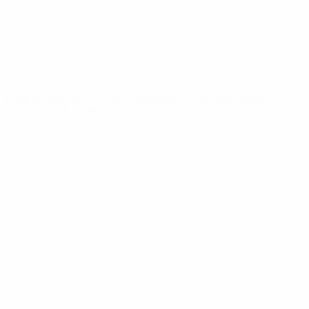
REDE UEFA
UEFA.com
Fundação
UEFA
MUDAR IDIOMA
Português
English
Français
Deutsch
Русский
Español
Italiano
Português
Privacidade
Termos e condições
Política de cookies
Definições de cookies
© 1998-2026 UEFA. Todos os direitos reservados
A palavra UEFA, o logótipo da UEFA e todas as marcas relativas às
competições da UEFA estão protegidas por marcas registadas e/ou